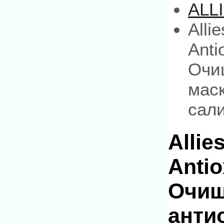
ALL
Alli
Anti
Очи
маск
сали
Allie
Antio
Очи
анти