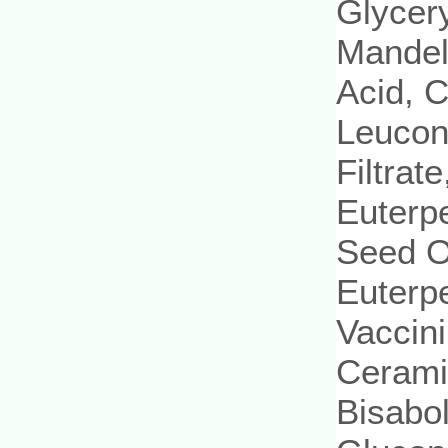
Glycery
Mandeli
Acid, C
Leucon
Filtrat
Euterpe
Seed O
Euterpe
Vaccini
Ceramid
Bisabo