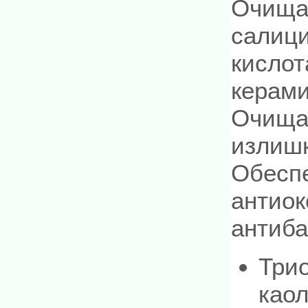
Очища
салиц
кислот
керами
Очищае
излишк
Обеспе
антиок
антиба
Трио
каол