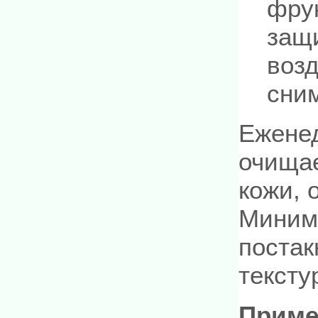
фру
защи
воз
сни
Еженед
очищае
кожи, 
Миними
постак
тексту
Приме