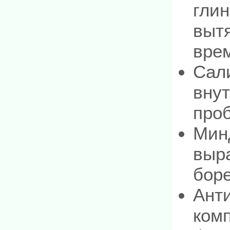
глин
вытя
врем
Сал
внут
про
Мин
выра
боре
Ант
комп