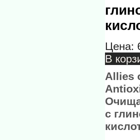
глин
кисло
Цена:
В корз
Allies
Antiox
Очища
с гли
кисло