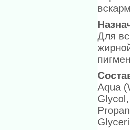
вскарм
Назна
Для вс
жирной
пигмен
Соста
Aqua (
Glycol,
Propane
Glyceri