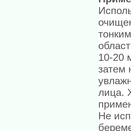
Исполь
очище
тонким
област
10-20 
затем 
увлажн
лица. 
приме
Не исп
береме