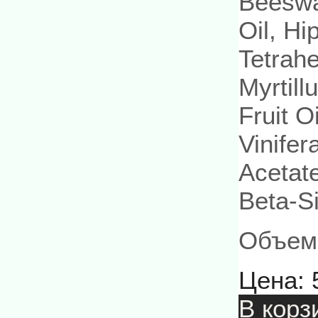
Beeswa
Oil, Hi
Tetrah
Myrtill
Fruit O
Vinifer
Acetate
Beta-Si
Объем:
Цена:
В корз