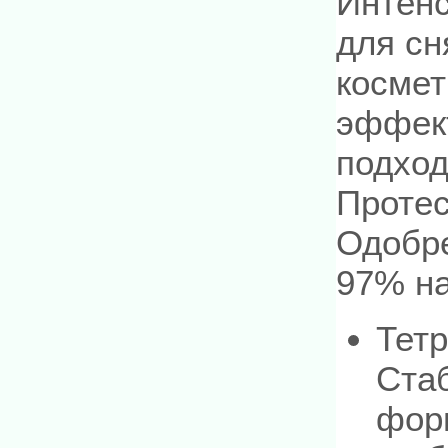
Интенс
для сн
космет
эффект
подход
Проте
Одобр
97% на
Тет
Ста
фор