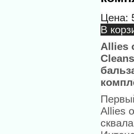
Цена:
В корз
Allies
Clean
бальз
компл
Первый
Allies 
сквала