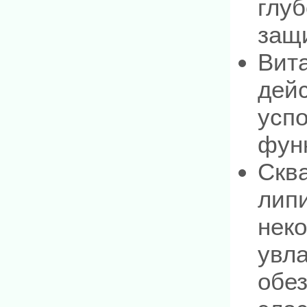
глуб
защ
Вит
дей
успо
фун
Скв
лип
нек
увла
обе