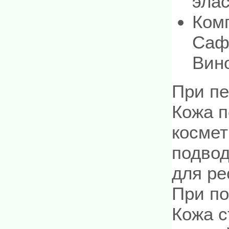
элас
Ком
Саф
Вино
При п
Кожа п
космет
подвод
для ре
При по
Кожа с