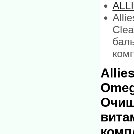
ALL
Alli
Cle
баль
комп
Allie
Omeg
Очищ
вита
комп