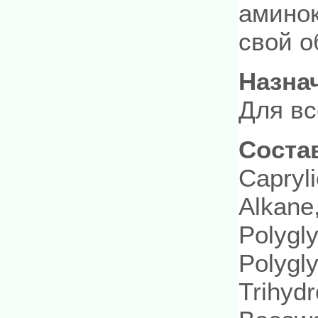
аминок
свой о
Назна
Для вс
Соста
Capryli
Alkane,
Polygly
Polygly
Trihydr