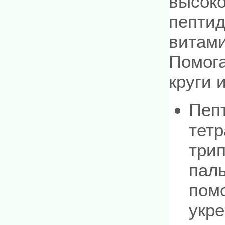
высок
пептид
витами
Помога
круги 
Пеп
тетр
трип
паль
помо
укре