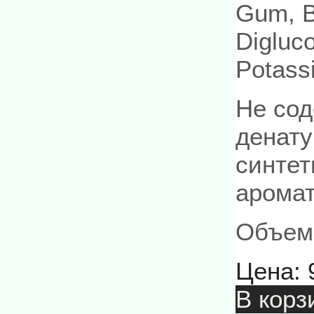
Gum, B
Digluc
Potass
Не сод
денату
синтет
аромат
Объем:
Цена:
В корз