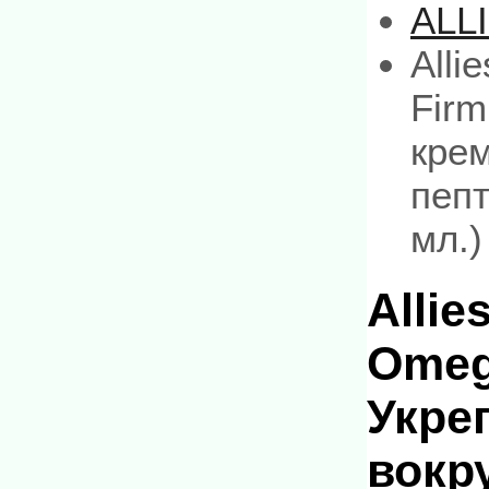
ALL
Alli
Fir
крем
пепт
мл.)
Allie
Omeg
Укре
вокру