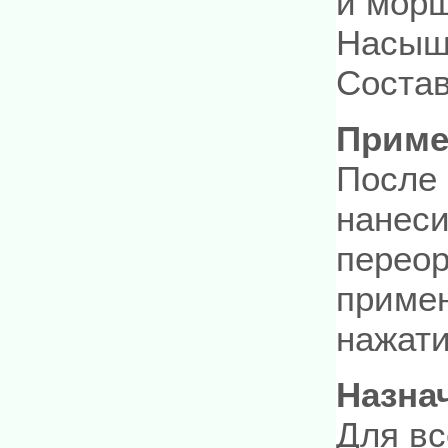
и мор
Насыще
Состав
Приме
После 
нанеси
переор
примен
нажати
Назна
Для вс