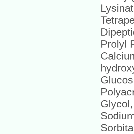
Lysinat
Tetrape
Dipepti
Prolyl 
Calciu
hydrox
Glucosi
Polyac
Glycol,
Sodium
Sorbita