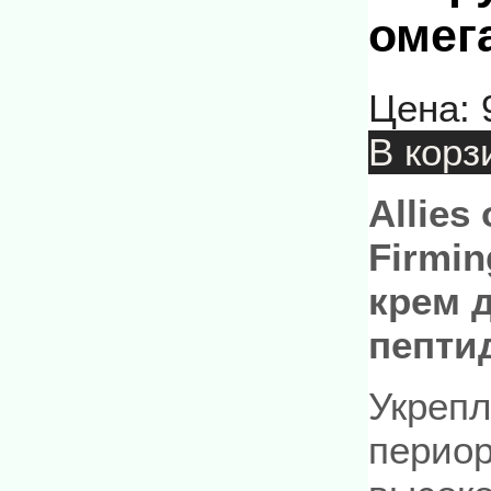
омег
Цена:
В корз
Allies
Firmi
крем д
пепти
Укреп
периор