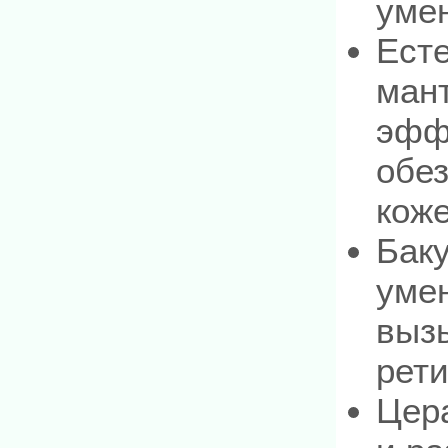
умен
Ест
ман
эфф
обез
коже
Баку
уме
выз
рет
Цер