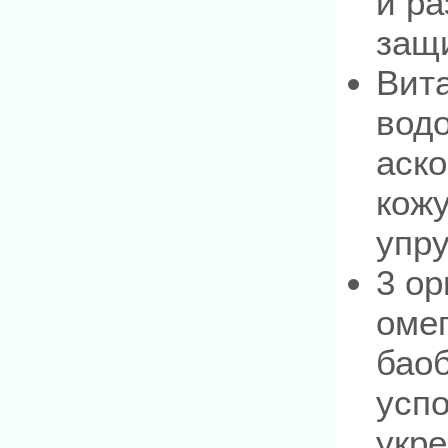
и ра
защ
Вит
вод
аск
кожу
упру
3 ор
омег
бао
усп
укр