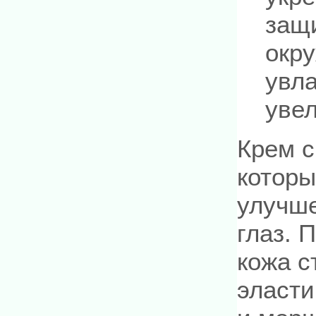
защ
окр
увла
увел
Крем с
которы
улучше
глаз. 
кожа с
эласти