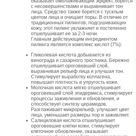
оказывает омолаживающий эффект, борется
с несовершенствами и выравнивает тон
лица. Средство также борется с тусклым
цветом лица и очищает поры. В отличие от
традиционных пилингов, подсушивающих
кожу, этот пилинг увлажняет и постепенно
отшелушивает ее за 2-3 ночи.
Главным действующим ингредиентом
пилинга является комплекс кислот (7%):
Гликолевая кислота добывается из
винограда и сахарного тростника. Бережно
отшелушивает ороговевший слой,
выравнивая рельеф лица и улучшая тон.
Стимулирует выработку коллагена,
повышает плотность и упругость кожи.
Молочная кислота мягко отшелушивает
ороговевший слой эпидермиса, стимулирует
процессы заживления и обновления, и
способствует синтезу церамидов.
Разглаживает микрорельеф, улучшает цвет
лица, уменьшает размеры пор и заживляет.
Салициловая кислота отшелушивает
ороговевшие клетки кожи, стимулирует
клеточное обновление, оказывает