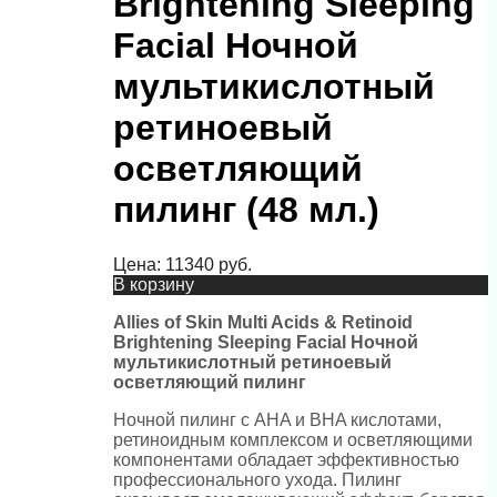
Brightening Sleeping
Facial Ночной
мультикислотный
ретиноевый
осветляющий
пилинг (48 мл.)
Цена:
11340
руб.
В корзину
Allies of Skin Multi Acids & Retinoid
Brightening Sleeping Facial Ночной
мультикислотный ретиноевый
осветляющий пилинг
Ночной пилинг с AHA и BHA кислотами,
ретиноидным комплексом и осветляющими
компонентами обладает эффективностью
профессионального ухода. Пилинг