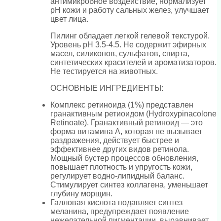
антимикробное воздействие, нормализует
pH кожи и работу сальных желез, улучшает
цвет лица.
Пилинг обладает легкой гелевой текстурой.
Уровень pH 3.5-4.5. Не содержит эфирных
масел, силиконов, сульфатов, спирта,
синтетических красителей и ароматизаторов.
Не тестируется на животных.
ОСНОВНЫЕ ИНГРЕДИЕНТЫ:
Комплекс ретиноида (1%) представлен
гранактивным ретиоидом (Hydroxypinacolone
Retinoate). Гранактивный ретиноид — это
форма витамина А, которая не вызывает
раздражения, действует быстрее и
эффективнее других видов ретинола.
Мощный бустер процессов обновления,
повышает плотность и упругость кожи,
регулирует водно-липидный баланс.
Стимулирует синтез коллагена, уменьшает
глубину морщин.
Галловая кислота подавляет синтез
меланина, предупреждает появление
нежелательной пигментации, выравнивает