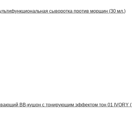
ифункциональная сыворотка против морщин (30 мл.)
ий BB-кушон с тонирующим эффектом тон 01 IVORY (15 г