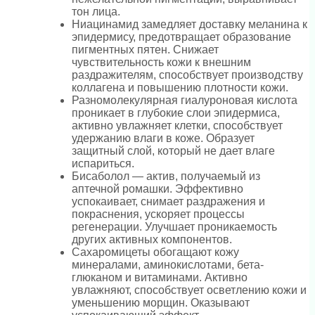
тон лица.
Ниацинамид замедляет доставку меланина к
эпидермису, предотвращает образование
пигментных пятен. Снижает
чувствительность кожи к внешним
раздражителям, способствует производству
коллагена и повышению плотности кожи.
Разномолекулярная гиалуроновая кислота
проникает в глубокие слои эпидермиса,
активно увлажняет клетки, способствует
удержанию влаги в коже. Образует
защитный слой, который не дает влаге
испариться.
Бисаболол — актив, получаемый из
аптечной ромашки. Эффективно
успокаивает, снимает раздражения и
покраснения, ускоряет процессы
регенерации. Улучшает проникаемость
других активных компонентов.
Сахаромицеты обогащают кожу
минералами, аминокислотами, бета-
глюканом и витаминами. Активно
увлажняют, способствует осветлению кожи и
уменьшению морщин. Оказывают