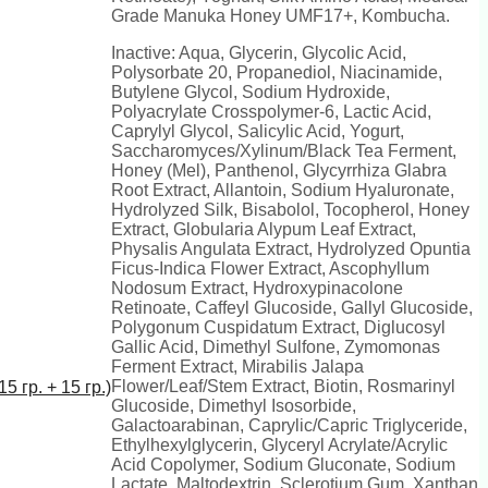
Grade Manuka Honey UMF17+, Kombucha.
Inactive: Aqua, Glycerin, Glycolic Acid,
Polysorbate 20, Propanediol, Niacinamide,
Butylene Glycol, Sodium Hydroxide,
Polyacrylate Crosspolymer-6, Lactic Acid,
Caprylyl Glycol, Salicylic Acid, Yogurt,
Saccharomyces/Xylinum/Black Tea Ferment,
Honey (Mel), Panthenol, Glycyrrhiza Glabra
Root Extract, Allantoin, Sodium Hyaluronate,
Hydrolyzed Silk, Bisabolol, Tocopherol, Honey
Extract, Globularia Alypum Leaf Extract,
Physalis Angulata Extract, Hydrolyzed Opuntia
Ficus-Indica Flower Extract, Ascophyllum
Nodosum Extract, Hydroxypinacolone
Retinoate, Caffeyl Glucoside, Gallyl Glucoside,
Polygonum Cuspidatum Extract, Diglucosyl
Gallic Acid, Dimethyl Sulfone, Zymomonas
Ferment Extract, Mirabilis Jalapa
Flower/Leaf/Stem Extract, Biotin, Rosmarinyl
р. + 15 гр.)
Glucoside, Dimethyl Isosorbide,
Galactoarabinan, Caprylic/Capric Triglyceride,
Ethylhexylglycerin, Glyceryl Acrylate/Acrylic
Acid Copolymer, Sodium Gluconate, Sodium
Lactate, Maltodextrin, Sclerotium Gum, Xanthan