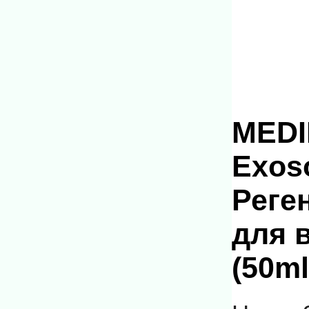
MEDI
Exos
Реге
для 
(50ml