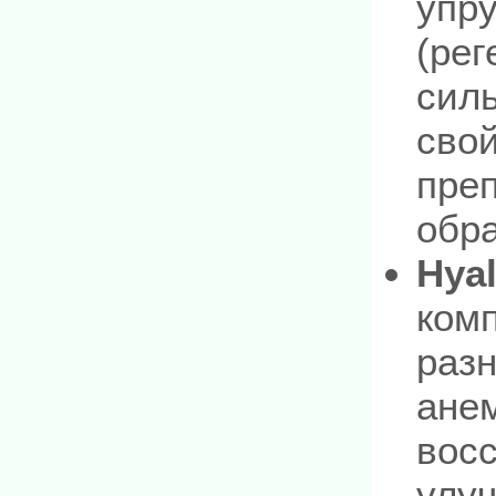
упр
(рег
сил
свой
пре
обр
Hya
комп
раз
ане
восс
улуч