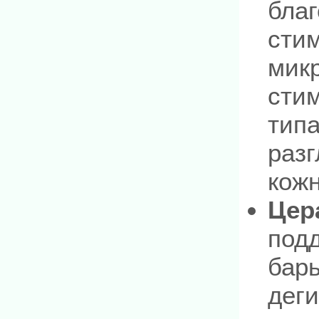
бла
сти
мик
стим
типа
раз
кож
Цер
под
бар
деги