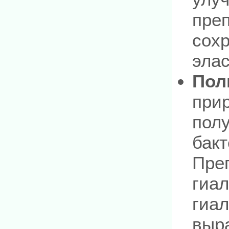
преп
сохр
элас
Пол
при
пол
бакт
Пре
гиал
гиал
выр