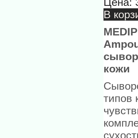
Цена:
В корз
MEDIP
Ampou
сывор
кожи
Сыворо
типов 
чувств
компл
сухост