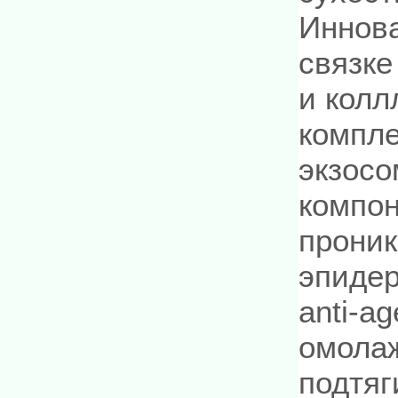
Иннов
связк
и кол
компле
экзосо
компон
проник
эпиде
anti-a
омолаж
подтяг