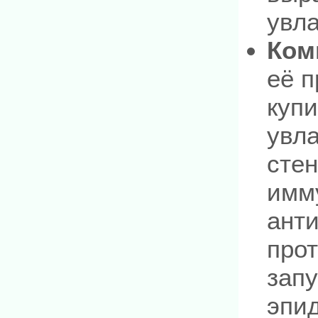
увл
Ком
её 
купи
увл
сте
имму
ант
про
запу
эпи