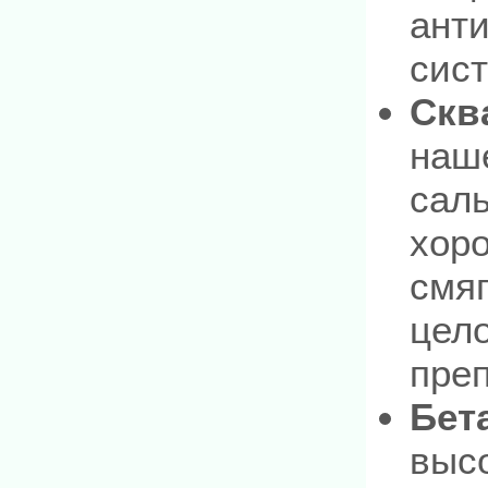
ант
сист
Скв
наше
саль
хоро
смяг
цел
преп
Бет
выс