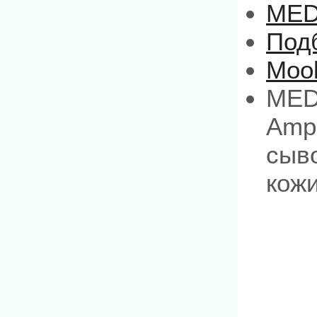
MED
Под
Mool
MED
Amp
сыв
кожи