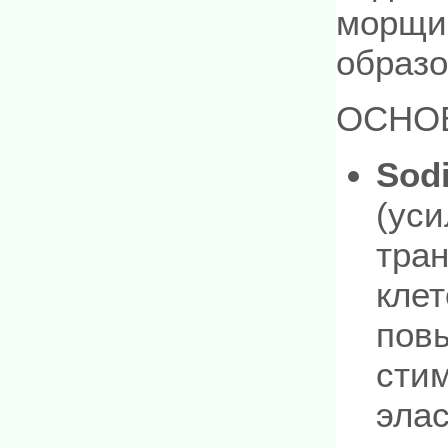
морщи
образо
ОСНО
Sod
(ус
тран
кле
пов
стим
эла