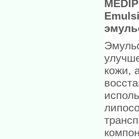
MEDIPE
Emuls
эмуль
Эмульс
улучше
кожи, 
восста
исполь
липосо
трансп
компон