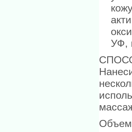
кож
акти
окс
УФ, 
СПОС
Нанеси
нескол
исполь
масса
Объем