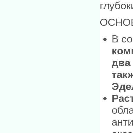
глубок
ОСНО
В со
ком
два
так
Эде
Рас
обл
ант