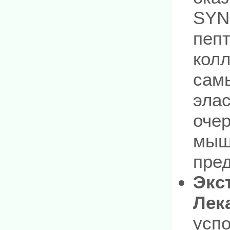
SYN
пепт
колл
сам
эла
оче
мыш
пре
Экс
Лек
успо