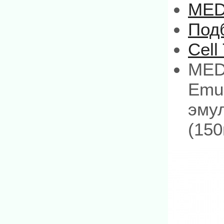
MED
Под
Cell
MEDI
Emu
эму
(150