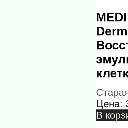
MEDI
Derm
Восс
эмул
клет
Старая
Цена:
В корз