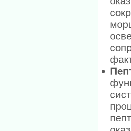
ока
сок
мор
осв
соп
фак
Пеп
фун
сис
проц
пеп
ока