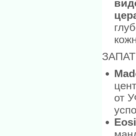
вид
цер
глуб
кож
ЗАПА
Mad
цен
от 
усп
Eos
ман