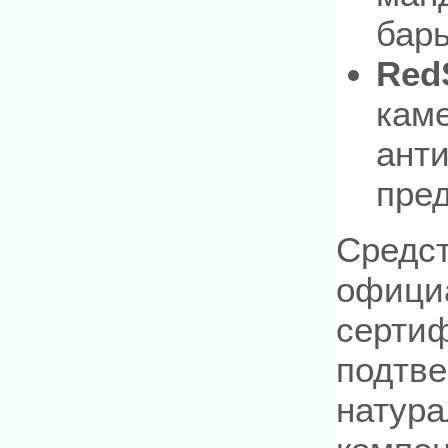
барь
Red
кам
ант
пре
Средст
офици
сертиф
подтве
натура