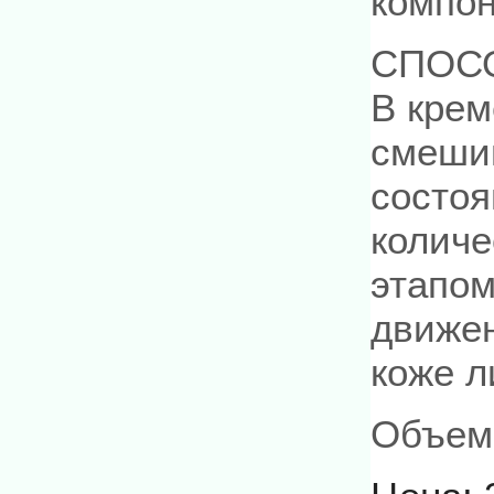
компон
СПОС
В крем
смешив
состоя
колич
этапо
движен
коже л
Объем