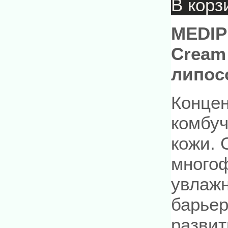
В корз
MEDIP
Cream
липос
Концен
комбуч
кожи.
многоф
увлажн
барьер
развит