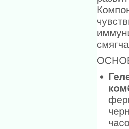
Компо
чувств
иммуни
смягча
ОСНО
Гел
ком
фер
чер
час