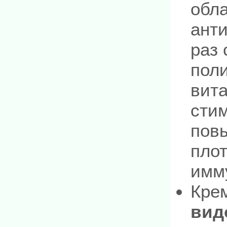
обл
ант
раз 
пол
вит
сти
повы
плот
имм
Кре
вид