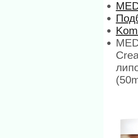
MED
Под
Kom
MED
Cre
лип
(50m